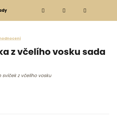
Hledat
Přihlášení
Nákupní ko
ady
Svíčky, svícny
Ostatní
Dárkové poukazy
e 0,0 z 5 hvězdiček.
 hodnocení
ka z včelího vosku sada
 svíček z včelího vosku