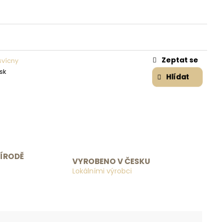
Zeptat se
svícny
osk
Hlídat
ŘÍRODĚ
VYROBENO V ČESKU
Lokálními výrobci