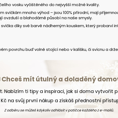
elího vosku vyčištěného do nejvyšší možné kvality.
m svíčkám mnoho výhod – jsou 100% přírodní, mají příjemnou m
jí ovzduší a blahodárně působí na naše smysly.
 svíčka díky své barvě nádherným kouskem, který probarví in
 povrchu buď volně stojící nebo v kalíšku, či svícnu a drž
Chceš mít útulný a doladěný domo
t. Nabízím ti tipy a inspiraci, jak si doma vytvořit
Kč na svůj první nákup a získáš přednostní příst
Z odběru se můžeš kdykoliv odhlásit v patičce každého z e-mailů.