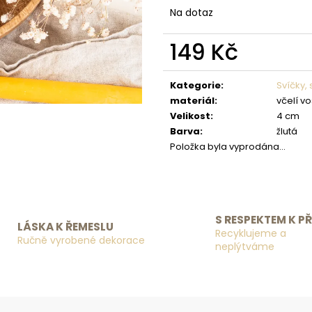
Na dotaz
149 Kč
Měrná cena:
Kategorie
:
Svíčky, 
materiál
:
včelí v
Velikost
:
4 cm
Barva
:
žlutá
Položka byla vyprodána…
S RESPEKTEM K P
LÁSKA K ŘEMESLU
Recyklujeme a
Ručně vyrobené dekorace
neplýtváme