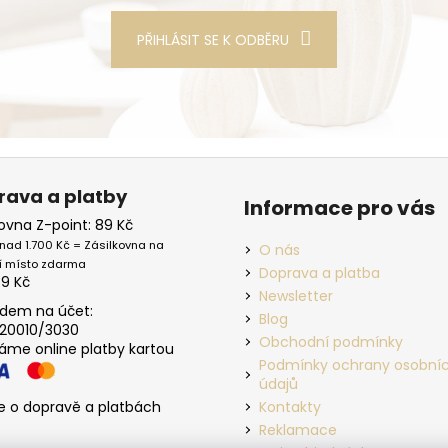
PŘIHLÁSIT SE K ODBĚRU
rava a platby
Informace pro vás
kovna Z-point: 89 Kč
nad 1.700 Kč = Zásilkovna na
O nás
í místo zdarma
Doprava a platba
39 Kč
Newsletter
dem na účet:
Blog
20010/3030
Obchodní podmínky
máme online platby kartou
Podmínky ochrany osobní
údajů
e o dopravě a platbách
Kontakty
Reklamace