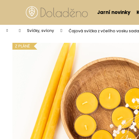
Košík
Přejít na obsah
Jarní novinky
Zpět
Zpět
do
do
Domů
Svíčky, svícny
Čajová svíčka z včelího vosku sada
obchodu
obchodu
Z PLÁNĚ