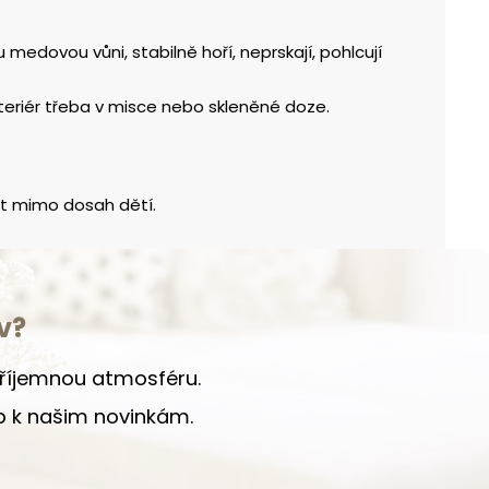
edovou vůni, stabilně hoří, neprskají, pohlcují
teriér třeba v misce nebo skleněné doze.
et mimo dosah dětí.
v?
 příjemnou atmosféru.
up k našim novinkám.