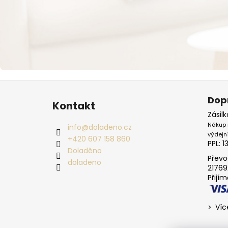
Zápatí
Dop
Kontakt
Zásil
Nákup 
info
@
doladeno.cz
výdejn
+420 607 158 860
PPL: 1
Doladěno
Převo
doladeno
21769
Přijí
Víc