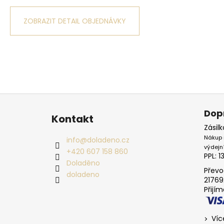
ZOBRAZIT DETAIL OBJEDNÁVKY
Zápatí
Dop
Kontakt
Zásil
Nákup 
info
@
doladeno.cz
výdejn
+420 607 158 860
PPL: 1
Doladěno
Převo
doladeno
21769
Přijí
Víc