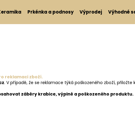
Keramika
Prkénka a podnosy
Výprodej
Výhodné s
Co potřebujete najít?
HLEDAT
o reklamaci zboží.
Doporučujeme
cz
. V případě, že se reklamace týká poškozeného zboží, přiložte
sahovat záběry krabice, výplně a poškozeného produktu.