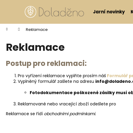
Košík
Přejít na obsah
Jarní novinky
Zpět
Zpět
do
do
Domů
Reklamace
obchodu
obchodu
Reklamace
Postup pro reklamaci:
Pro vyřízení reklamace vyplňte prosím náš
Formulář pr
Vyplněný formulář zašlete na adresu
info@doladeno.
Fotodokumentace poškozené zásilky musí ob
Reklamované nebo vracející zboží odešlete pro
Reklamace se řídí
obchodními podmínkami
.