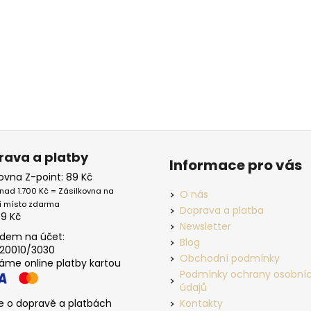
rava a platby
Informace pro vás
kovna Z-point: 89 Kč
nad 1.700 Kč = Zásilkovna na
O nás
í místo zdarma
Doprava a platba
39 Kč
Newsletter
dem na účet:
Blog
20010/3030
Obchodní podmínky
máme online platby kartou
Podmínky ochrany osobní
údajů
e o dopravě a platbách
Kontakty