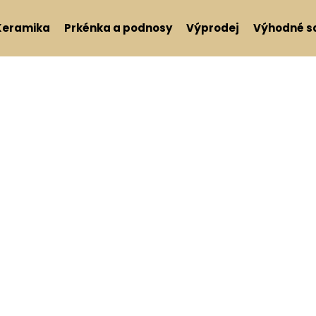
Keramika
Prkénka a podnosy
Výprodej
Výhodné s
Co potřebujete najít?
HLEDAT
Doporučujeme