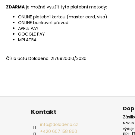
ZDARMA
je možné využít tyto platební metody:
ONLINE platební kartou (master card, visa)
ONLINE bankovní převod
APPLE PAY
GOOGLE PAY
MPLATBA
Číslo účtu Doladěno: 2176920010/3030
Zápatí
Dop
Kontakt
Zásil
Nákup 
info
@
doladeno.cz
výdejn
+420 607 158 860
PPL: 1