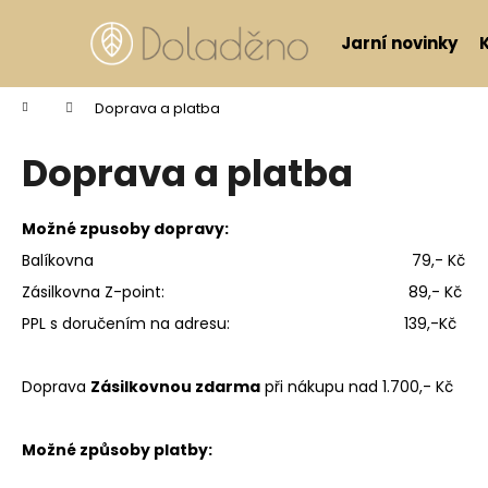
Košík
Přejít na obsah
Jarní novinky
Zpět
Zpět
do
do
Domů
Doprava a platba
obchodu
obchodu
Doprava a platba
Možné zpusoby dopravy:
Balíkovna 79,- Kč
Zásilkovna Z-point: 89,- Kč
PPL s doručením na adresu: 139,-Kč
Doprava
Zásilkovnou zdarma
při nákupu nad 1.700,- Kč
Možné způsoby platby: