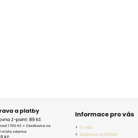
rava a platby
Informace pro vás
kovna Z-point: 89 Kč
nad 1.700 Kč = Zásilkovna na
O nás
í místo zdarma
Doprava a platba
39 Kč