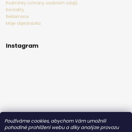
č
Podmínky ochrany osobních údajů
u
Kontakty
j
Reklamace
e
Moje objednávka
m
e
Instagram
Používáme cookies, abychom Vám umožnili
Sledovat na Instagramu
pohodlné prohlížení webu a díky analýze provozu