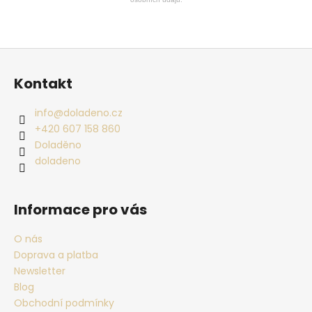
a
j
í
Zápatí
t
Kontakt
?
info
@
doladeno.cz
+420 607 158 860
Doladěno
doladeno
HLEDAT
Informace pro vás
D
o
O nás
p
Doprava a platba
o
Newsletter
r
Blog
u
Obchodní podmínky