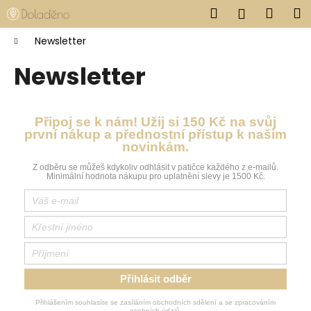
Košík
Přejít na obsah
Hledat
Nákup
M
Přihlášen
Zpět
Zpět
Domů
Newsletter
Newsletter
C
o
p
Připoj se k nám! Užij si 150 Kč na svůj
o
první nákup a přednostní přístup k našim
t
novinkám.
ř
Z odběru se můžeš kdykoliv odhlásit v patičce každého z e-mailů.
Minimální hodnota nákupu pro uplatnění slevy je 1500 Kč.
e
b
u
j
e
t
Přihlásit odběr
e
Přihlášením souhlasíte se zasíláním obchodních sdělení a se zpracováním
n
osobních údajů.