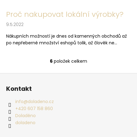
Proč nakupovat lokální výrobky?
9.5.2022
Nákupních možností je dnes od kamenných obchodů až
po nepřeberné množství eshopů tolik, až člověk ne...
6
položek celkem
Ovládací prvky výpis
Zápatí
Kontakt
info
@
doladeno.cz
+420 607 158 860
Doladěno
doladeno