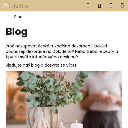
Košík
Přejít na obsah
Hledat
Nákup
M
Přihlášen
Zpět
Zpět
Domů
Blog
Blog
C
o
p
Proč nakupovat české rukodělné dekorace? Odkud
pocházejí dekorace na Doladěno? Nebo třeba recepty a
o
tipy ze světa interiérového designu?
t
Sledujte náš blog a dozvíte se více!
ř
Výpis článků
e
b
u
j
e
t
e
n