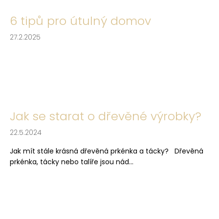
č
u
6 tipů pro útulný domov
j
e
27.2.2025
m
e
Jak se starat o dřevěné výrobky?
22.5.2024
Jak mít stále krásná dřevěná prkénka a tácky? Dřevěná
prkénka, tácky nebo talíře jsou nád...