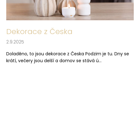
a
j
í
Dekorace z Česka
t
?
2.9.2025
Doladěno, to jsou dekorace z Česka Podzim je tu. Dny se
krátí, večery jsou delší a domov se stává ú...
HLEDAT
D
o
p
o
r
u