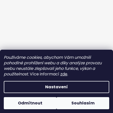
Používáme cookies, abychom Vám umožnili
Sledovat na Instagramu
pohodlné prohlížení webu a díky analýze provozu
webu neustále zlepšovali jeho funkce, výkon a
Facebook
použitelnost.
Více informací
zde
.
Nastavení
Vytvořil Shoptet
150 Kč na Tvůj
ANO
NE
Odmítnout
Souhlasím
Copyright 2026
Doladěno
. Všechna práva vyhrazena.
první nákup? ❤️