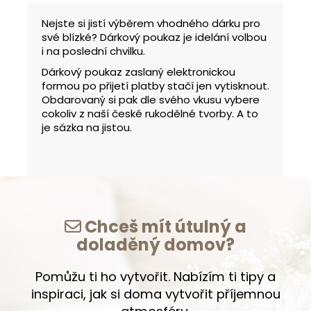
Nejste si jistí výběrem vhodného dárku pro
své blízké? Dárkový poukaz je idelání volbou
i na poslední chvilku.
Dárkový poukaz zaslaný elektronickou
formou po přijetí platby stačí jen vytisknout.
Obdarovaný si pak dle svého vkusu vybere
cokoliv z naší české rukodělné tvorby. A to
je sázka na jistou.
Chceš mít útulný a
doladěný domov?
Pomůžu ti ho vytvořit. Nabízím ti tipy a
inspiraci, jak si doma vytvořit příjemnou