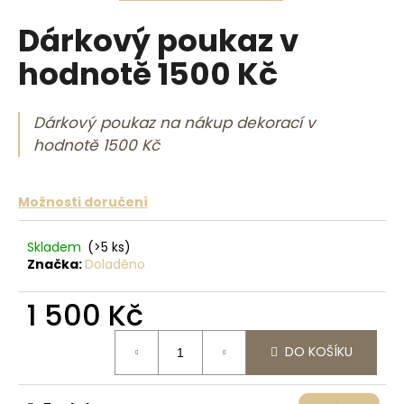
a
Dárkový poukaz v
j
hodnotě 1500 Kč
í
t
?
Dárkový poukaz na nákup dekorací v
hodnotě 1500 Kč
Možnosti doručení
HLEDAT
Skladem
(>5 ks)
Značka:
Doladěno
D
1 500 Kč
o
p
Měrná cena:
o
DO KOŠÍKU
r
u