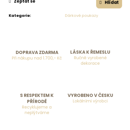
č
Zeptat se
Hlídat
u
j
Kategorie
:
Dárkové poukazy
e
m
e
LÁSKA K ŘEMESLU
DOPRAVA ZDARMA
Ručně vyrobené
Při nákupu nad 1.700,- Kč
dekorace
S RESPEKTEM K
VYROBENO V ČESKU
Lokálními výrobci
PŘÍRODĚ
Recyklujeme a
neplýtváme