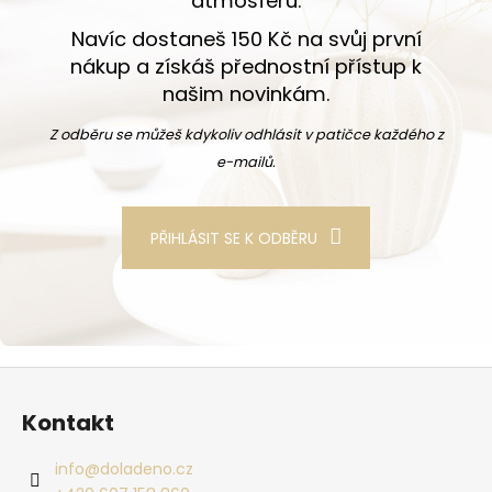
atmosféru.
Navíc dostaneš 150 Kč na svůj první
nákup a získáš přednostní přístup k
našim novinkám.
Z odběru se můžeš kdykoliv odhlásit v patičce každého z
e-mailů.
PŘIHLÁSIT SE K ODBĚRU
Zápatí
Kontakt
info
@
doladeno.cz