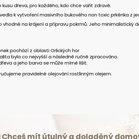
kusu dřeva, pro každého, kdo chce vařit zdravě.
edla k vytvoření masivního bukového non toxic prkénka z jed
vhodné na krájení a přípravu pokrmů. Jeho minimalistický desi
ének pochází z oblasti Orlických hor
alita byla co nejvyšší a následně ručně zpracováno.
dřeva a jeho barva se může mírně lišit.
ručujeme pravidelné olejování rostlinným olejem.
Chceš mít útulný a doladěný domo