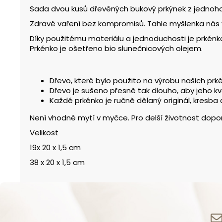
Sada dvou kusů dřevěných bukový prkýnek z jednoho 
Zdravé vaření bez kompromisů. Tahle myšlenka nás v
Díky použitému materiálu a jednoduchosti je prkénko 
Prkénko je ošetřeno bio slunečnicových olejem.
Dřevo, které bylo použito na výrobu našich prk
Dřevo je sušeno přesně tak dlouho, aby jeho kv
Každé prkénko je ručně dělaný originál, kresba 
Není vhodné mytí v myčce. Pro delší životnost dopo
Velikost
19x 20 x 1,5 cm
38 x 20 x 1,5 cm