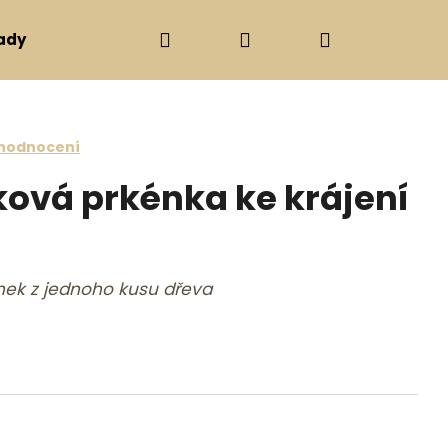
Hledat
Přihlášení
Nákupní ko
ady
Svíčky, svícny
Ostatní
Dárkové poukazy
e 0,0 z 5 hvězdiček.
 hodnocení
ová prkénka ke krájení
nek z jednoho kusu dřeva