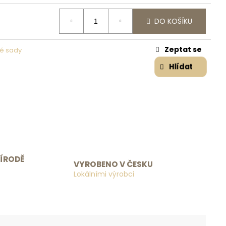
DO KOŠÍKU
Zeptat se
é sady
Hlídat
ŘÍRODĚ
VYROBENO V ČESKU
Lokálními výrobci