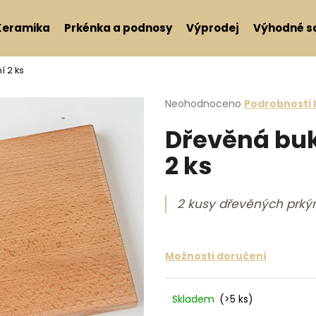
Keramika
Prkénka a podnosy
Výprodej
Výhodné s
í 2 ks
Co potřebujete najít?
Průměrné hodnocení produktu j
Neohodnoceno
Podrobnosti
Dřevěná buk
HLEDAT
2 ks
Doporučujeme
2 kusy dřevěných prký
Možnosti doručení
Skladem
(>5 ks)