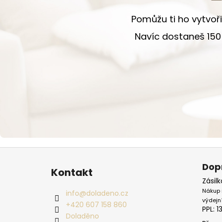
Pomůžu ti ho vytvoři
Navíc dostaneš 150 
Zápatí
Dop
Kontakt
Zásil
Nákup 
info
@
doladeno.cz
výdejn
+420 607 158 860
PPL: 1
Doladěno