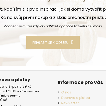
t. Nabízím ti tipy a inspiraci, jak si doma vytvořit
Kč na svůj první nákup a získáš přednostní příst
Z odběru se můžeš kdykoliv odhlásit v patičce každého z e-mailů.
PŘIHLÁSIT SE K ODBĚRU
rava a platby
Informace pro vás
kovna Z-point: 89 Kč
nad 1.700 Kč = Zásilkovna na
O nás
í místo zdarma
Doprava a platba
39 Kč
Newsletter