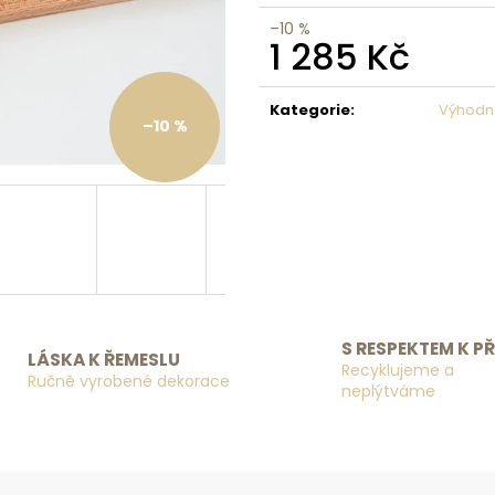
–10 %
1 285 Kč
Měrná cena:
Kategorie
:
Výhodn
–10 %
S RESPEKTEM K P
LÁSKA K ŘEMESLU
Recyklujeme a
Ručně vyrobené dekorace
neplýtváme