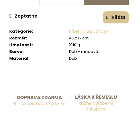
č
u
j
Zeptat se
Hlídat
e
m
Kategorie
:
Prkénka a podnosy
e
Rozměr
:
45 x 17 cm
Hmotnost
:
1010 g
Barva
:
Dub - medová
Materiál
:
Dub
LÁSKA K ŘEMESLU
DOPRAVA ZDARMA
Ručně vyrobené
Při nákupu nad 1.700,- Kč
dekorace