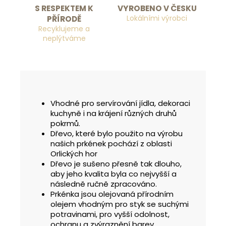
S RESPEKTEM K
VYROBENO V ČESKU
Lokálními výrobci
PŘÍRODĚ
Recyklujeme a
neplýtváme
Vhodné pro servírování jídla, dekoraci
kuchyně i na krájení různých druhů
pokrmů.
Dřevo, které bylo použito na výrobu
našich prkének pochází z oblasti
Orlických hor
Dřevo je sušeno přesně tak dlouho,
aby jeho kvalita byla co nejvyšší a
následně ručně zpracováno.
Prkénka jsou olejovaná přírodním
olejem vhodným pro styk se suchými
potravinami, pro vyšší odolnost,
ochranu a zvýraznění barev.