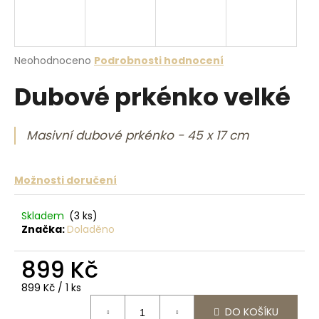
a
j
í
Průměrné hodnocení produktu je 0,0 z 5 hvězdiček.
Neohodnoceno
Podrobnosti hodnocení
t
Dubové prkénko velké
?
Masivní dubové prkénko - 45 x 17 cm
HLEDAT
Možnosti doručení
Skladem
(3 ks)
D
Značka:
Doladěno
o
p
899 Kč
o
Měrná cena:
r
899 Kč / 1 ks
u
DO KOŠÍKU