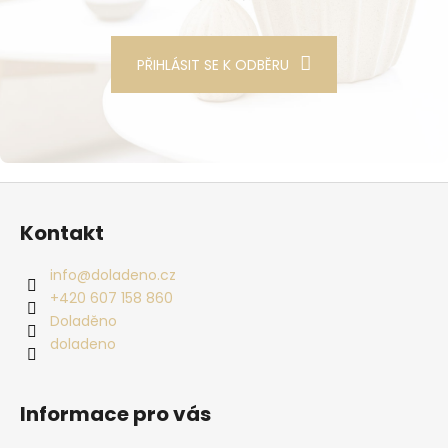
PŘIHLÁSIT SE K ODBĚRU
Zápatí
Kontakt
info
@
doladeno.cz
+420 607 158 860
Doladěno
doladeno
Informace pro vás