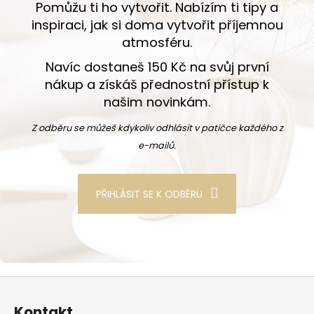
Pomůžu ti ho vytvořit. Nabízím ti tipy a
inspiraci, jak si doma vytvořit příjemnou
atmosféru.
Navíc dostaneš 150 Kč na svůj první
nákup a získáš přednostní přístup k
našim novinkám.
Z odběru se můžeš kdykoliv odhlásit v patičce každého z
e-mailů.
PŘIHLÁSIT SE K ODBĚRU
Zápatí
Kontakt