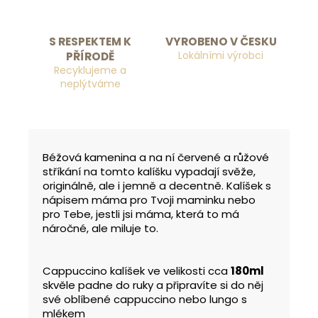
S RESPEKTEM K
VYROBENO V ČESKU
Lokálními výrobci
PŘÍRODĚ
Recyklujeme a
neplýtváme
Béžová kamenina a na ní červené a růžové
stříkání na tomto kalíšku vypadají svěže,
originálně, ale i jemně a decentně. Kalíšek s
nápisem máma pro Tvoji maminku nebo
pro Tebe, jestli jsi máma, která to má
náročné, ale miluje to.
Cappuccino kalíšek ve velikosti cca
180ml
skvěle padne do ruky a připravíte si do něj
své oblíbené cappuccino nebo lungo s
mlékem