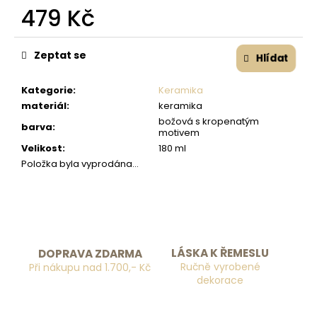
č
479 Kč
u
j
Měrná cena:
e
Zeptat se
Hlídat
m
e
Kategorie
:
Keramika
materiál
:
keramika
božová s kropenatým
barva
:
motivem
Velikost
:
180 ml
Položka byla vyprodána…
LÁSKA K ŘEMESLU
DOPRAVA ZDARMA
Ručně vyrobené
Při nákupu nad 1.700,- Kč
dekorace