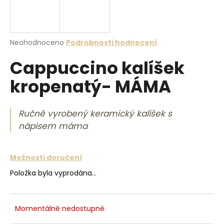
a
j
í
Průměrné hodnocení produktu je 0,0 z 5 hvězdiček.
Neohodnoceno
Podrobnosti hodnocení
t
Cappuccino kalíšek
?
kropenatý- MÁMA
Ručně vyrobený keramický kalíšek s
HLEDAT
nápisem máma
Možnosti doručení
D
o
Položka byla vyprodána…
p
o
r
Momentálně nedostupné
u