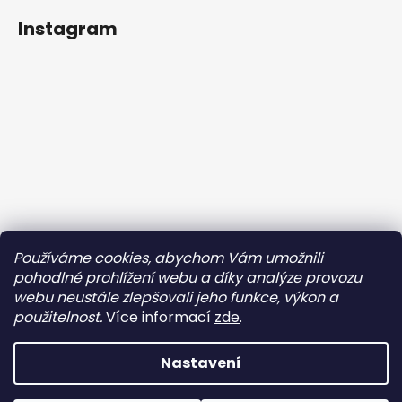
Instagram
Používáme cookies, abychom Vám umožnili
Sledovat na Instagramu
pohodlné prohlížení webu a díky analýze provozu
webu neustále zlepšovali jeho funkce, výkon a
Facebook
použitelnost.
Více informací
zde
.
Nastavení
Vytvořil Shoptet