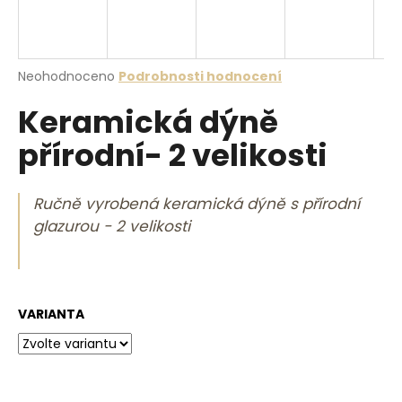
a
j
í
Průměrné hodnocení produktu je 0,0 z 5 hvězdiček.
Neohodnoceno
Podrobnosti hodnocení
t
Keramická dýně
?
přírodní- 2 velikosti
Ručně vyrobená keramická dýně s přírodní
HLEDAT
glazurou - 2 velikosti
D
o
VARIANTA
p
o
r
u