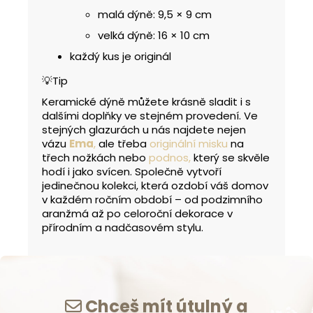
malá dýně: 9,5 × 9 cm
velká dýně: 16 × 10 cm
každý kus je originál
💡Tip
Keramické dýně můžete krásně sladit i s
dalšími doplňky ve stejném provedení. Ve
stejných glazurách u nás najdete nejen
vázu
Ema
,
ale třeba
originální misku
na
třech nožkách nebo
podnos,
který se skvěle
hodí i jako svícen. Společně vytvoří
jedinečnou kolekci, která ozdobí váš domov
v každém ročním období – od podzimního
aranžmá až po celoroční dekorace v
přírodním a nadčasovém stylu.
Chceš mít útulný a