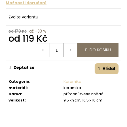
č
Možnosti doručení
u
j
Zvolte variantu
e
m
e
od 179 Kč
až –33 %
od
119 Kč
Měrná cena:
DO KOŠÍKU
Zeptat se
Hlídat
Kategorie
:
Keramika
materiál
:
keramika
barva
:
přírodní světle hnědá
velikost
:
9,5 x 9cm, 16,5 x 10 cm