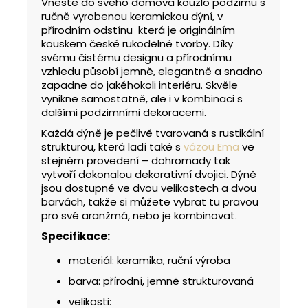
Vneste do svého domova kouzlo podzimu s
ručně vyrobenou keramickou dýní, v
přírodním odstínu která je originálním
kouskem české rukodělné tvorby. Díky
svému čistému designu a přírodnímu
vzhledu působí jemně, elegantně a snadno
zapadne do jakéhokoli interiéru. Skvěle
vynikne samostatně, ale i v kombinaci s
dalšími podzimními dekoracemi.
Každá dýně je pečlivě tvarovaná s rustikální
strukturou, která ladí také s
vázou Ema
ve
stejném provedení – dohromady tak
vytvoří dokonalou dekorativní dvojici. Dýně
jsou dostupné ve dvou velikostech a dvou
barvách, takže si můžete vybrat tu pravou
pro své aranžmá, nebo je kombinovat.
Specifikace:
materiál: keramika, ruční výroba
barva: přírodní, jemně strukturovaná
velikosti: