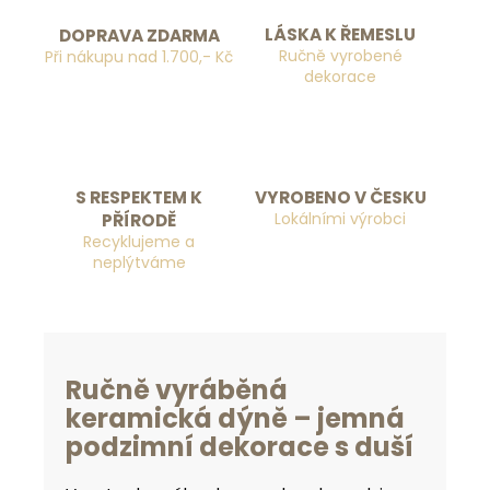
LÁSKA K ŘEMESLU
DOPRAVA ZDARMA
Ručně vyrobené
Při nákupu nad 1.700,- Kč
dekorace
S RESPEKTEM K
VYROBENO V ČESKU
Lokálními výrobci
PŘÍRODĚ
Recyklujeme a
neplýtváme
Ručně vyráběná
keramická dýně – jemná
podzimní dekorace s duší