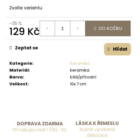
č
u
Zvolte variantu
j
e
–35 %
m
129 Kč
DO KOŠÍKU
e
Měrná cena:
Zeptat se
Hlídat
Kategorie
:
Keramika
Materiál
:
keramika
Barva
:
bílá/přírodní
Velikost
:
10x 7 cm
LÁSKA K ŘEMESLU
DOPRAVA ZDARMA
Ručně vyrobené
Při nákupu nad 1.700,- Kč
dekorace