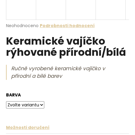
a
j
í
Průměrné hodnocení produktu je 0,0 z 5 hvězdiček.
Neohodnoceno
Podrobnosti hodnocení
t
Keramické vajíčko
?
rýhované přírodní/bílá
Ručně vyrobené keramické vajíčko v
HLEDAT
přírodní a bílé barev
BARVA
D
o
p
o
r
Možnosti doručení
u