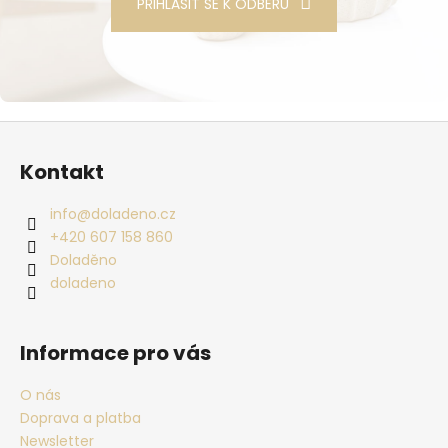
PŘIHLÁSIT SE K ODBĚRU
Zápatí
Kontakt
info
@
doladeno.cz
+420 607 158 860
Doladěno
doladeno
Informace pro vás
O nás
Doprava a platba
Newsletter