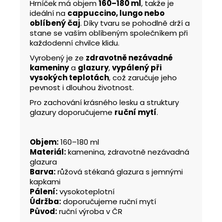
Hrníček má objem
160–180 ml
, takže je
ideální na
cappuccino, lungo nebo
oblíbený čaj
. Díky tvaru se pohodlně drží a
stane se vaším oblíbeným společníkem při
každodenní chvilce klidu.
Vyrobený je ze
zdravotně nezávadné
kameniny
a
glazury
,
vypálený při
vysokých teplotách
, což zaručuje jeho
pevnost i dlouhou životnost.
Pro zachování krásného lesku a struktury
glazury doporučujeme
ruční mytí
.
Objem:
160–180 ml
Materiál:
kamenina, zdravotně nezávadná
glazura
Barva:
růžová stékaná glazura s jemnými
kapkami
Pálení:
vysokoteplotní
Údržba:
doporučujeme ruční mytí
Původ:
ruční výroba v ČR