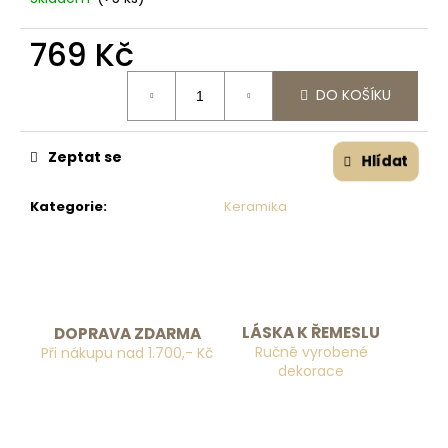
č
u
769 Kč
j
e
Měrná cena:
m
DO KOŠÍKU
e
Zeptat se
Hlídat
Kategorie
:
Keramika
LÁSKA K ŘEMESLU
DOPRAVA ZDARMA
Ručně vyrobené
Při nákupu nad 1.700,- Kč
dekorace