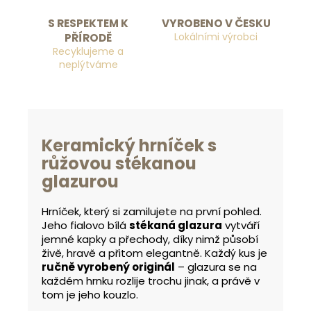
S RESPEKTEM K
VYROBENO V ČESKU
Lokálními výrobci
PŘÍRODĚ
Recyklujeme a
neplýtváme
Keramický hrníček s
růžovou stékanou
glazurou
Hrníček, který si zamilujete na první pohled.
Jeho fialovo bílá
stékaná glazura
vytváří
jemné kapky a přechody, díky nimž působí
živě, hravě a přitom elegantně. Každý kus je
ručně vyrobený originál
– glazura se na
každém hrnku rozlije trochu jinak, a právě v
tom je jeho kouzlo.