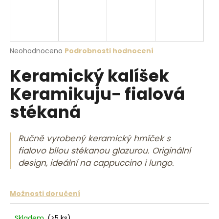
a
j
í
t
Průměrné hodnocení produktu je 0,0 z 5 hvězdiček.
Neohodnoceno
Podrobnosti hodnocení
?
Keramický kalíšek
Keramikuju- fialová
stékaná
HLEDAT
Ručně vyrobený keramický hrníček s
fialovo bílou stékanou glazurou. Originální
D
design, ideální na cappuccino i lungo.
o
p
o
Možnosti doručení
r
u
Skladem
(>5 ks)