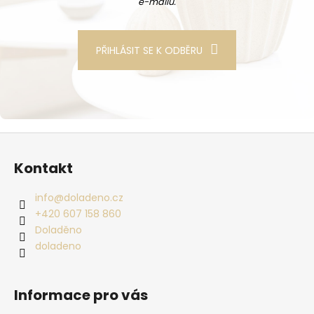
e-mailů.
PŘIHLÁSIT SE K ODBĚRU
Zápatí
Kontakt
info
@
doladeno.cz
+420 607 158 860
Doladěno
doladeno
Informace pro vás