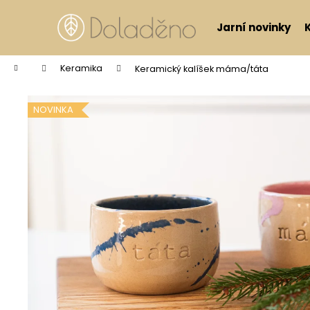
Košík
Přejít na obsah
Jarní novinky
Zpět
Zpět
do
do
Domů
Keramika
Keramický kalíšek máma/táta
obchodu
obchodu
NOVINKA