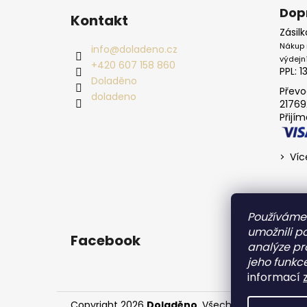
Dop
Kontakt
Zásil
Nákup 
info
@
doladeno.cz
výdejn
+420 607 158 860
PPL: 1
Doladěno
Převo
doladeno
21769
Přijí
Víc
Používáme
umožnili p
Facebook
analýze pr
jeho funkce
informací
Copyright 2026
Doladěno
. Všechna práva vyhra