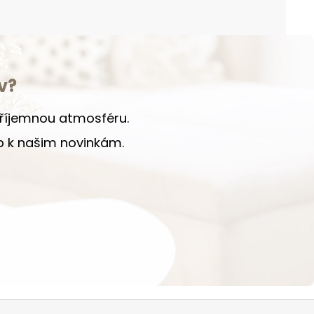
v?
 příjemnou atmosféru.
up k našim novinkám.