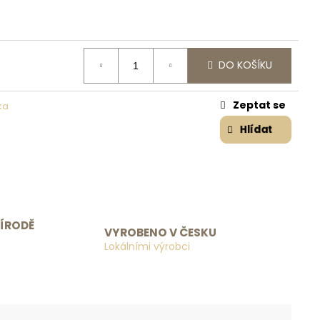
DO KOŠÍKU
Zeptat se
ka
Hlídat
ŘÍRODĚ
VYROBENO V ČESKU
Lokálními výrobci