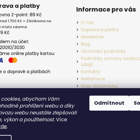
rava a platby
Informace pro vás
kovna Z-point: 89 Kč
nad 1.700 Kč = Zásilkovna na
O nás
í místo zdarma
Doprava a platba
39 Kč
Newsletter
dem na účet:
Blog
20010/3030
Obchodní podmínky
máme online platby kartou
Podmínky ochrany osobní
údajů
e o dopravě a platbách
Kontakty
Reklamace
Moje objednávka
 cookies, abychom Vám
Odmítnout
S
ohodlné prohlížení webu a díky
ovozu webu neustále zlepšovali
, výkon a použitelnost.
Více
zde
.
zena.