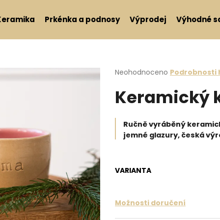
Keramika
Prkénka a podnosy
Výprodej
Výhodné s
Co potřebujete najít?
Průměrné hodnocení produktu j
Neohodnoceno
Podrobnosti
Keramický 
HLEDAT
Ručně vyráběný keramické
Doporučujeme
jemné glazury, česká výr
VARIANTA
Možnosti doručení