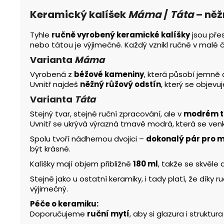
Keramický kalíšek
Máma
/
Táta
– něž
Tyhle
ručně vyrobený keramické kalíšky
jsou pře
nebo tátou je výjimečné. Každý vznikl ručně v malé č
Varianta
Máma
Vyrobená z
béžové kameniny
, která působí jemně 
Uvnitř najdeš
něžný růžový odstín
, který se objev
Varianta
Táta
Stejný tvar, stejné ruční zpracování, ale v
modrém t
Uvnitř se ukrývá výrazná tmavě modrá, která se ven
Spolu tvoří nádhernou dvojici –
dokonalý pár pro 
být krásné.
Kalíšky mají objem přibližně
180 ml
, takže se skvěle 
Stejně jako u ostatní keramiky, i tady platí, že díky 
výjimečný.
Péče o keramiku:
Doporučujeme
ruční mytí
, aby si glazura i struktu