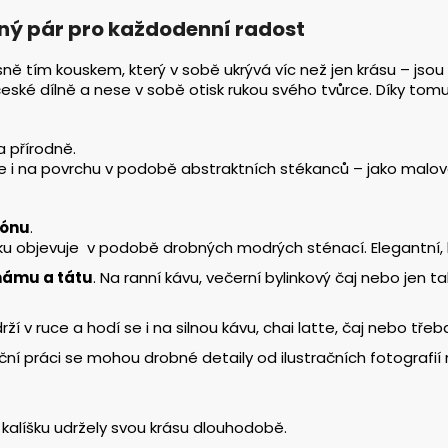
ný pár pro každodenní radost
sně tím kouskem, který v sobě ukrývá víc než jen krásu – 
eské dílně a nese v sobě otisk rukou svého tvůrce. Díky tomu 
a přírodně.
uje i na povrchu v podobě abstraktních stékanců – jako malov
ónu
.
ku objevuje v podobě drobných modrých sténací. Elegantní, k
mámu a tátu
. Na ranní kávu, večerní bylinkový čaj nebo jen 
drží v ruce a hodí se i na silnou kávu, chai latte, čaj nebo třeb
ruční práci se mohou drobné detaily od ilustračních fotografií
ra kalíšku udržely svou krásu dlouhodobě.