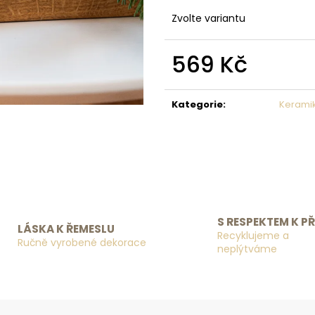
Zvolte variantu
569 Kč
Měrná cena:
Kategorie
:
Kerami
S RESPEKTEM K P
LÁSKA K ŘEMESLU
Recyklujeme a
Ručně vyrobené dekorace
neplýtváme