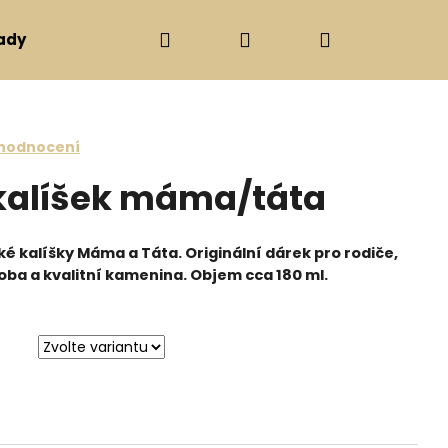
Hledat
Přihlášení
Nákupní ko
ady
Svíčky, svícny
Ostatní
Dárkové poukazy
e 0,0 z 5 hvězdiček.
 hodnocení
kalíšek máma/táta
 kalíšky Máma a Táta. Originální dárek pro rodiče,
oba a kvalitní kamenina. Objem cca 180 ml.