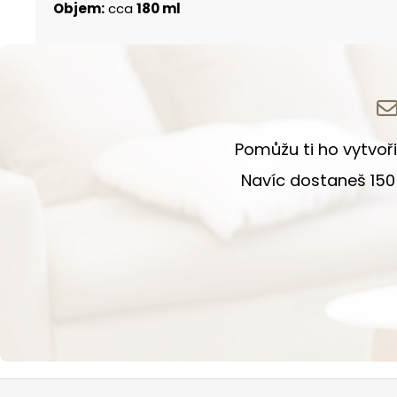
Objem:
cca
180 ml
Pomůžu ti ho vytvoři
Navíc dostaneš 150 
Zápatí