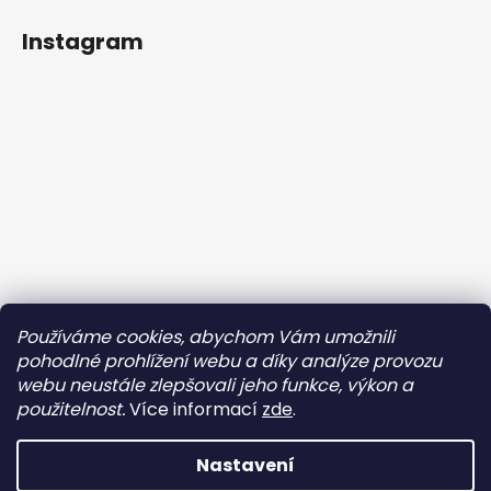
Instagram
Sledovat na Instagramu
Používáme cookies, abychom Vám umožnili
pohodlné prohlížení webu a díky analýze provozu
webu neustále zlepšovali jeho funkce, výkon a
Facebook
použitelnost.
Více informací
zde
.
Doladěno
Nastavení