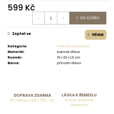
č
599 Kč
u
j
Měrná cena:
e
DO KOŠÍKU
m
e
Zeptat se
Hlídat
Kategorie
:
Prkénka a podnosy
Materiál
:
bukové dřevo
Rozměr
:
19 x 20 x 1,5 cm
Barva
:
přírodní dřevo
LÁSKA K ŘEMESLU
DOPRAVA ZDARMA
Ručně vyrobené
Při nákupu nad 1.700,- Kč
dekorace