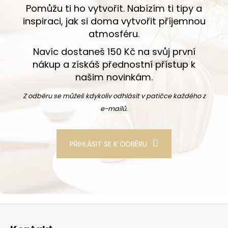
Pomůžu ti ho vytvořit. Nabízím ti tipy a
inspiraci, jak si doma vytvořit příjemnou
atmosféru.
Navíc dostaneš 150 Kč na svůj první
nákup a získáš přednostní přístup k
našim novinkám.
Z odběru se můžeš kdykoliv odhlásit v patičce každého z
e-mailů.
PŘIHLÁSIT SE K ODBĚRU
Zápatí