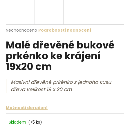
a
j
í
t
Průměrné hodnocení produktu je 0,0 z 5 hvězdiček.
Neohodnoceno
Podrobnosti hodnocení
?
Malé dřevěné bukové
prkénko ke krájení
19x20 cm
HLEDAT
Masivní dřevěné prkénko z jednoho kusu
dřeva velikost 19 x 20 cm
D
o
p
Možnosti doručení
o
r
Skladem
(>5 ks)
u