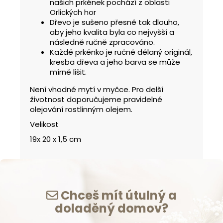
našich prkének pochází z oblasti
Orlických hor
Dřevo je sušeno přesně tak dlouho,
aby jeho kvalita byla co nejvyšší a
následně ručně zpracováno.
Každé prkénko je ručně dělaný originál,
kresba dřeva a jeho barva se může
mírně lišit.
Není vhodné mytí v myčce. Pro delší
životnost doporučujeme pravidelné
olejování rostlinným olejem.
Velikost
19x 20 x 1,5 cm
Chceš mít útulný a
doladěný domov?