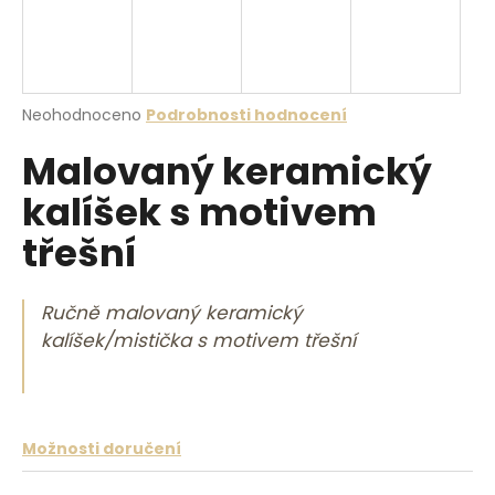
a
j
í
t
Průměrné hodnocení produktu je 0,0 z 5 hvězdiček.
Neohodnoceno
Podrobnosti hodnocení
?
Malovaný keramický
kalíšek s motivem
třešní
HLEDAT
Ručně malovaný keramický
kalíšek/mistička s motivem třešní
D
o
p
o
r
Možnosti doručení
u