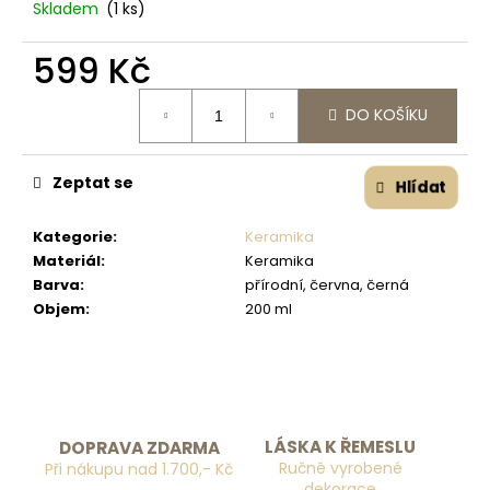
č
Skladem
(1 ks)
u
j
599 Kč
e
m
Měrná cena:
DO KOŠÍKU
e
Zeptat se
Hlídat
Kategorie
:
Keramika
Materiál
:
Keramika
Barva
:
přírodní, června, černá
Objem
:
200 ml
LÁSKA K ŘEMESLU
DOPRAVA ZDARMA
Ručně vyrobené
Při nákupu nad 1.700,- Kč
dekorace