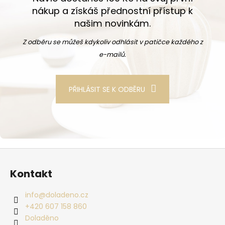
nákup a získáš přednostní přístup k
našim novinkám.
Z odběru se můžeš kdykoliv odhlásit v patičce každého z
e-mailů.
PŘIHLÁSIT SE K ODBĚRU
Zápatí
Kontakt
info
@
doladeno.cz
+420 607 158 860
Doladěno