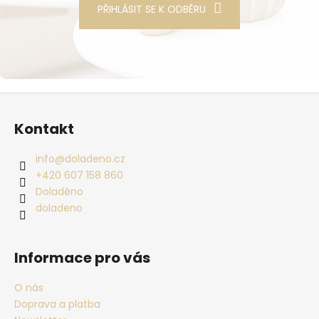
PŘIHLÁSIT SE K ODBĚRU
Zápatí
Kontakt
info
@
doladeno.cz
+420 607 158 860
Doladěno
doladeno
Informace pro vás
O nás
Doprava a platba