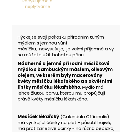
Recyklujeme a
neplýtváme
Hýčkejte svoji pokožku přírodním tuhým
mýdlem s jemnou vůní
měsíčku, nevysušuje, je velmi příjemné a vy
se můžete užít bohatou pěnu.
Nádherné a jemné přírodní měsíčkové
mýdlo s bambuckým máslem, olivovým
olejem, ve kterém byly macerovány
květy měsíčku lékařského a s okvětními
lístky měsíčku lékařského
. Mýdlo má
lehce žlutou barvu, kterou mu propůjčují
právě květy měsíčku lékařského.
Měsíček lékařský
(Calendula Officinalis)
má vynikající účinky na pleť - působí hojivě,
má protizánětlivé účinky - na různá bebíčka,