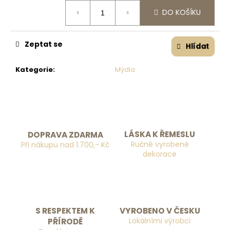
č
Měrná cena:
u
DO KOŠÍKU
j
e
Zeptat se
m
Hlídat
e
Kategorie
:
Mýdla
LÁSKA K ŘEMESLU
DOPRAVA ZDARMA
Ručně vyrobené
Při nákupu nad 1.700,- Kč
dekorace
S RESPEKTEM K
VYROBENO V ČESKU
Lokálními výrobci
PŘÍRODĚ