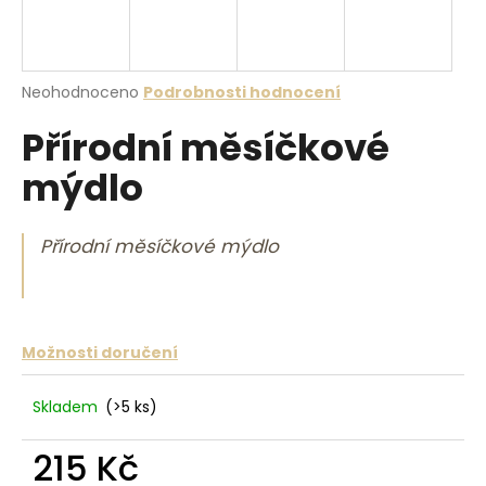
a
j
í
Průměrné hodnocení produktu je 0,0 z 5 hvězdiček.
Neohodnoceno
Podrobnosti hodnocení
t
Přírodní měsíčkové
?
mýdlo
Přírodní měsíčkové mýdlo
HLEDAT
D
Možnosti doručení
o
p
Skladem
(>5 ks)
o
r
215 Kč
u