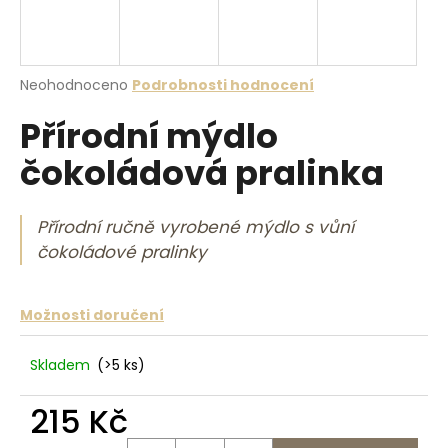
a
j
í
Průměrné hodnocení produktu je 0,0 z 5 hvězdiček.
Neohodnoceno
Podrobnosti hodnocení
t
Přírodní mýdlo
?
čokoládová pralinka
Přírodní ručně vyrobené mýdlo s vůní
HLEDAT
čokoládové pralinky
Možnosti doručení
D
o
p
Skladem
(>5 ks)
o
r
215 Kč
u
Měrná cena: