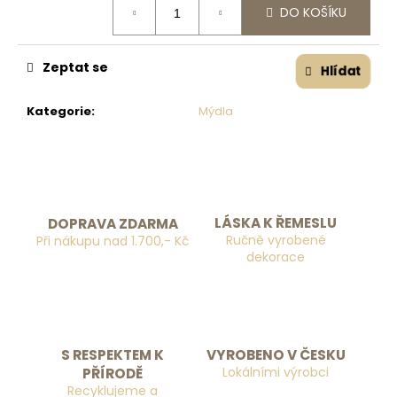
č
DO KOŠÍKU
u
j
e
Zeptat se
Hlídat
m
e
Kategorie
:
Mýdla
LÁSKA K ŘEMESLU
DOPRAVA ZDARMA
Ručně vyrobené
Při nákupu nad 1.700,- Kč
dekorace
S RESPEKTEM K
VYROBENO V ČESKU
Lokálními výrobci
PŘÍRODĚ
Recyklujeme a