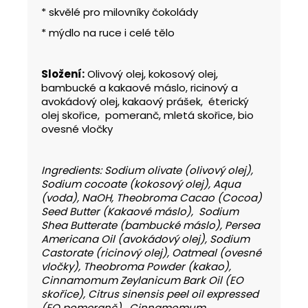
* skvělé pro milovníky čokolády
* mýdlo na ruce i celé tělo
Složení:
Olivový olej, kokosový olej,
bambucké a kakaové máslo, ricinový a
avokádový olej, kakaový prášek, éterický
olej skořice, pomeranč, mletá skořice, bio
ovesné vločky
Ingredients: Sodium olivate (olivový olej),
Sodium cocoate (kokosový olej), Aqua
(voda), NaOH, Theobroma Cacao (Cocoa)
Seed Butter (Kakaové máslo), Sodium
Shea Butterate (bambucké máslo), Persea
Americana Oil (avokádový olej), Sodium
Castorate (ricinový olej), Oatmeal (ovesné
vločky), Theobroma Powder (kakao),
Cinnamomum Zeylanicum Bark Oil (EO
skořice), Citrus sinensis peel oil expressed
(EO pomeranč), Cinnamomum