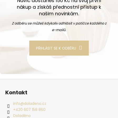
Navíc dostaneš 150 Kč na svůj první
nákup a získáš přednostní přístup k
našim novinkám.
Z odběru se můžeš kdykoliv odhlásit v patičce každého z
e-mailů.
PŘIHLÁSIT SE K ODBĚRU
Zápatí
Kontakt
info
@
doladeno.cz
+420 607 158 860
Doladěno