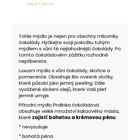
neplýtváme
Tohle mýdlo je nejen pro všechny milovníky
čokolády. Hýčkejte svoji pokožku tuhým
mýdlem s vůní té nejlahodnější čokolády. Po
tomto čokoládovém zážitku rozhodně
nepřiberete.
Luxusní mýdlo s vůní čokolády, skořice a
pomeranče. Obsahuje Bio ovesné vločky,
které působí jako jemný peeling. Dále
vyvážené složení olejů, které Vaši pleť
jemně umyje.
Přírodní mýdlo Pralinka čokoládová
obsahuje velké množství kakaového másla,
které
zajistí bohatou a krémovou pěnu
.
* nevysušuje
* bohatá pěna