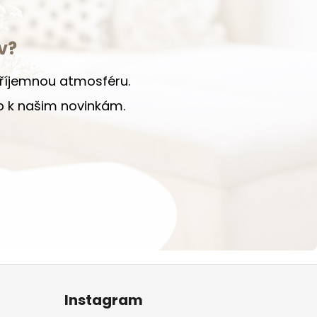
v?
 příjemnou atmosféru.
up k našim novinkám.
Instagram