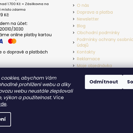
nad 1.700 Kč = Zásilkovna na
O nás
í místo zdarma
Doprava a platba
39 Kč
Newsletter
dem na účet:
Blog
20010/3030
Obchodní podmínky
máme online platby kartou
Podmínky ochrany osobní
údajů
e o dopravě a platbách
Kontakty
Reklamace
Moje objednávka
 cookies, abychom Vám
Odmítnout
S
ohodlné prohlížení webu a díky
ovozu webu neustále zlepšovali
, výkon a použitelnost.
Více
zde
.
zena.
ní