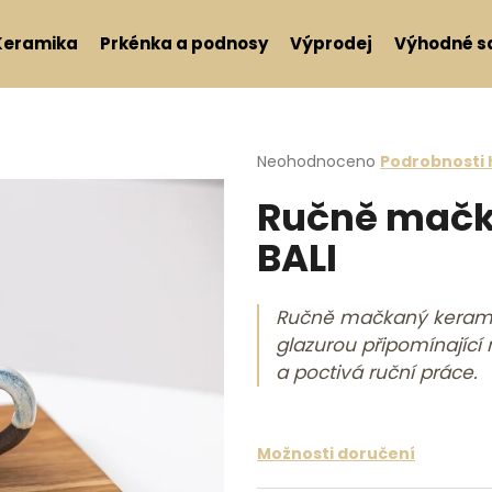
Keramika
Prkénka a podnosy
Výprodej
Výhodné s
Co potřebujete najít?
Průměrné hodnocení produktu j
Neohodnoceno
Podrobnosti
Ručně mačk
HLEDAT
BALI
Doporučujeme
Ručně mačkaný keramic
glazurou připomínající 
a poctivá ruční práce.
Možnosti doručení