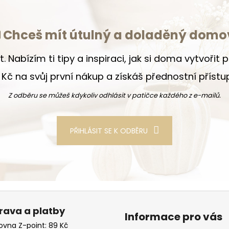
Chceš mít útulný a doladěný domo
t. Nabízím ti tipy a inspiraci, jak si doma vytvořit
Kč na svůj první nákup a získáš přednostní příst
Z odběru se můžeš kdykoliv odhlásit v patičce každého z e-mailů.
PŘIHLÁSIT SE K ODBĚRU
rava a platby
Informace pro vás
kovna Z-point: 89 Kč