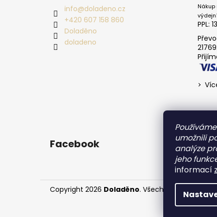
Nákup 
info
@
doladeno.cz
výdejn
+420 607 158 860
PPL: 1
Doladěno
Převo
doladeno
21769
Přijí
Víc
Používáme
umožnili p
Facebook
analýze pr
jeho funkce
informací
Copyright 2026
Doladěno
. Všechna práva vyhra
Nastave