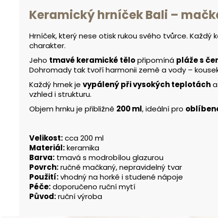
Keramický hrníček
Bali
– mačk
Hrníček, který nese otisk rukou svého tvůrce. Každý 
charakter.
Jeho
tmavé keramické tělo
připomíná
pláže s če
Dohromady tak tvoří harmonii země a vody – kousek, k
Každý hrnek je
vypálený při vysokých teplotách
vzhled i strukturu.
Objem hrnku je přibližně
200 ml
, ideální pro
oblíben
Velikost:
cca 200 ml
Materiál:
keramika
Barva:
tmavá s modrobílou glazurou
Povrch:
ručně mačkaný, nepravidelný tvar
Použití:
vhodný na horké i studené nápoje
Péče:
doporučeno ruční mytí
Původ:
ruční výroba