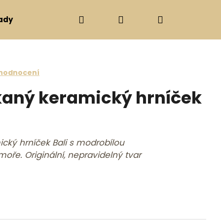
Hledat
Přihlášení
Nákupní ko
ady
Svíčky, svícny
Ostatní
Dárkové poukazy
e 0,0 z 5 hvězdiček.
 hodnocení
aný keramický hrníček
ký hrníček Bali s modrobílou
moře. Originální, nepravidelný tvar