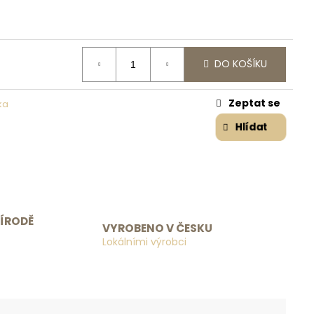
DO KOŠÍKU
Zeptat se
ka
Hlídat
ŘÍRODĚ
VYROBENO V ČESKU
Lokálními výrobci