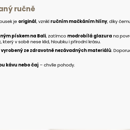
aný ručně
kousek je
originál
, vznikl
ručním mačkáním hlíny
, díky če
rným pískem na Bali
, zatímco
modrobílá glazura
na povr
terý v sobě nese klid, hloubku i přírodní krásu.
a
vyrobený ze zdravotně nezávadných materiálů
. Dopor
ou kávu nebo čaj
– chvíle pohody.