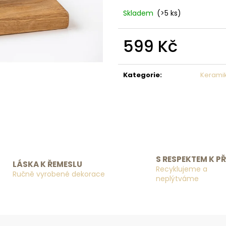
Skladem
(>5 ks)
599 Kč
Měrná cena:
Kategorie
:
Kerami
S RESPEKTEM K P
LÁSKA K ŘEMESLU
Recyklujeme a
Ručně vyrobené dekorace
neplýtváme