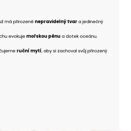
muž má přirozeně
nepravidelný tvar
a jedinečný
chu evokuje
mořskou pěnu
a dotek oceánu.
učujeme
ruční mytí
, aby si zachoval svůj přirozený