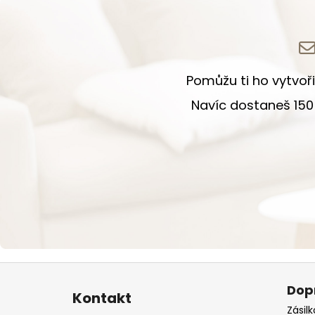
Pomůžu ti ho vytvoři
Navíc dostaneš 150 
Zápatí
Dop
Kontakt
Zásil