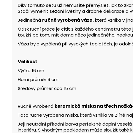
Díky tomuto setu už nemusíte přemýšlet, jak to zko
Stačí vyměnit sezóní květiny a drobné dekorace a vy
Jedinečná
ručně vyrobená váza,
která vzniká v ji
Otisk ruční práce je cítit z každého centimetru této
toužíš po tom, mít doma něco jedinečného, neokouk
Váza byla vypálená při vysokých teplotách, je odoln
Velikost
Výška 16 cm
Horní průměr 9 cm
Sředový průměr cca 15 cm
Ručně vyrobená
keramická miska na třech nožká
Tato ručně vyrobená miska, která vznikla ve Zlíně najd
Její neutrální přírodní barva perfektně doplní vese
interiéru. S vhodným podkladem může sloužit také k