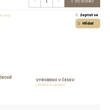
DO KOŠÍKU
Zeptat se
é sady
Hlídat
ŘÍRODĚ
VYROBENO V ČESKU
Lokálními výrobci