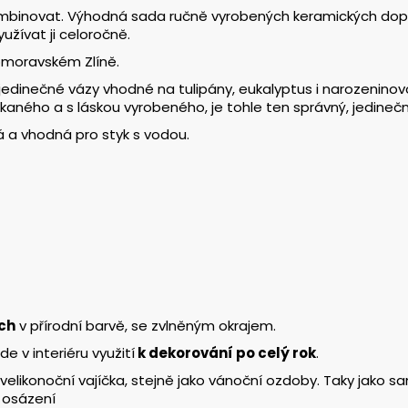
mbinovat. Výhodná sada ručně vyrobených keramických doplňků
užívat ji celoročně.
homoravském Zlíně.
 jedinečné vázy vhodné na tulipány, eukalyptus i narozeninov
aného a s láskou vyrobeného, je tohle ten správný, jedineč
á a vhodná pro styk s vodou.
ch
v přírodní barvě, se zvlněným okrajem.
e v interiéru využití
k dekorování po celý rok
.
lá velikonoční vajíčka, stejně jako vánoční ozdoby. Taky jak
 osázení