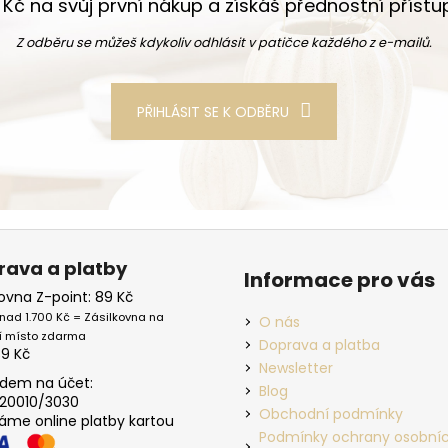
Kč na svůj první nákup a získáš přednostní příst
Z odběru se můžeš kdykoliv odhlásit v patičce každého z e-mailů.
PŘIHLÁSIT SE K ODBĚRU
rava a platby
Informace pro vás
kovna Z-point: 89 Kč
nad 1.700 Kč = Zásilkovna na
O nás
í místo zdarma
Doprava a platba
39 Kč
Newsletter
dem na účet:
Blog
20010/3030
Obchodní podmínky
máme online platby kartou
Podmínky ochrany osobní