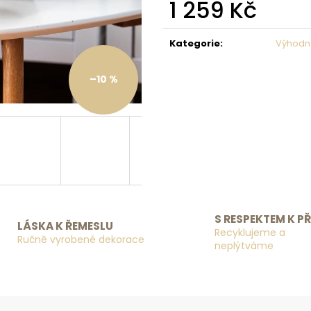
1 259 Kč
Měrná cena:
Kategorie
:
Výhodn
–10 %
S RESPEKTEM K P
LÁSKA K ŘEMESLU
Recyklujeme a
Ručně vyrobené dekorace
neplýtváme