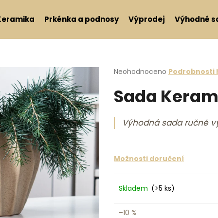
Keramika
Prkénka a podnosy
Výprodej
Výhodné s
Co potřebujete najít?
Průměrné hodnocení produktu j
Neohodnoceno
Podrobnosti
Sada Keram
HLEDAT
Výhodná sada ručně v
Doporučujeme
Možnosti doručení
Skladem
(>5 ks)
–10 %