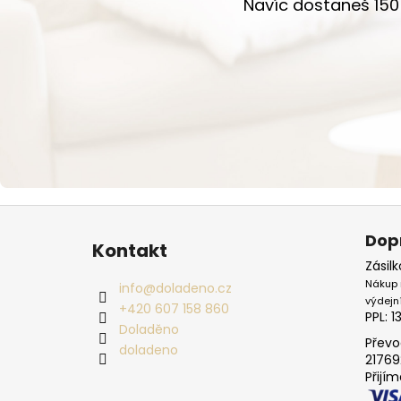
Navíc dostaneš 150 
Zápatí
Dop
Kontakt
Zásil
Nákup 
info
@
doladeno.cz
výdejn
+420 607 158 860
PPL: 1
Doladěno
Převo
doladeno
21769
Přijí