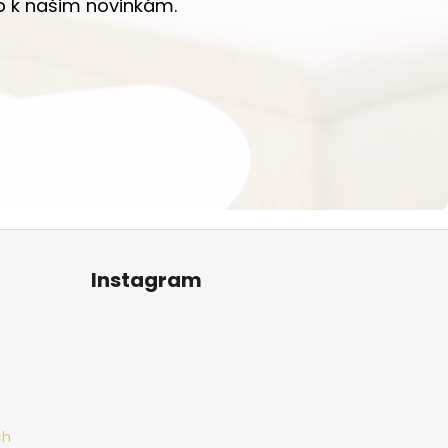
up k našim novinkám.
Instagram
ch