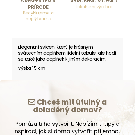
S RESPEKTEM K
VYROBENO V ČESKU
Lokálními výrobci
PŘÍRODĚ
Recyklujeme a
neplýtváme
Elegantní svícen, který je krásným
svátečním doplňkem jídelní tabule, ale hodí
se také jako doplňek k jiným dekoracím.
Výška 15 cm
Chceš mít útulný a
doladěný domov?
Pomůžu ti ho vytvořit. Nabízím ti tipy a
inspiraci, jak si doma vytvořit příjemnou