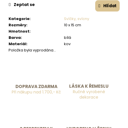
č
Zeptat se
Hlídat
u
j
e
Kategorie
:
Svíčky, svícny
m
Rozměry
:
10 x 15 cm
e
Hmotnost
:
Barva
:
bílá
Materiál
:
kov
Položka byla vyprodána…
LÁSKA K ŘEMESLU
DOPRAVA ZDARMA
Ručně vyrobené
Při nákupu nad 1.700,- Kč
dekorace