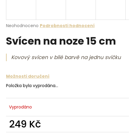
a
j
í
Průměrné hodnocení produktu je 0,0 z 5 hvězdiček.
Neohodnoceno
Podrobnosti hodnocení
t
Svícen na noze 15 cm
?
Kovový svícen v bílé barvě na jednu svíčku
HLEDAT
Možnosti doručení
Položka byla vyprodána…
D
o
Vyprodáno
p
o
249 Kč
r
u
Měrná cena: