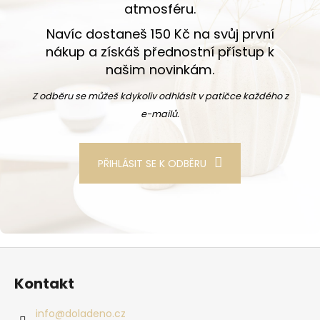
atmosféru.
Navíc dostaneš 150 Kč na svůj první
nákup a získáš přednostní přístup k
našim novinkám.
Z odběru se můžeš kdykoliv odhlásit v patičce každého z
e-mailů.
PŘIHLÁSIT SE K ODBĚRU
Zápatí
Kontakt
info
@
doladeno.cz