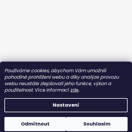
Používáme cookies, abychom Vám umožnili
Sledovat na Instagramu
pohodlné prohlížení webu a díky analýze provozu
webu neustále zlepšovali jeho funkce, výkon a
Facebook
použitelnost.
Více informací
zde
.
Nastavení
Vytvořil Shoptet
150 Kč na Tvůj
ANO
NE
Odmítnout
Souhlasím
Copyright 2026
Doladěno
. Všechna práva vyhrazena.
první nákup? ❤️