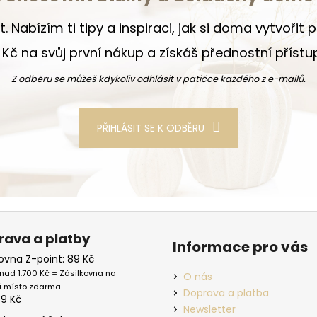
t. Nabízím ti tipy a inspiraci, jak si doma vytvořit
Kč na svůj první nákup a získáš přednostní příst
Z odběru se můžeš kdykoliv odhlásit v patičce každého z e-mailů.
PŘIHLÁSIT SE K ODBĚRU
rava a platby
Informace pro vás
kovna Z-point: 89 Kč
nad 1.700 Kč = Zásilkovna na
O nás
í místo zdarma
Doprava a platba
39 Kč
Newsletter