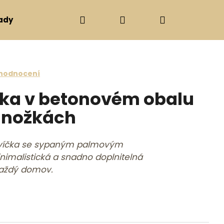
Hledat
Přihlášení
Nákupní ko
ady
Svíčky, svícny
Ostatní
Dárkové poukazy
e 0,0 z 5 hvězdiček.
 hodnocení
ka v betonovém obalu
 nožkách
víčka se sypaným palmovým
nimalistická a snadno doplnitelná
každý domov.