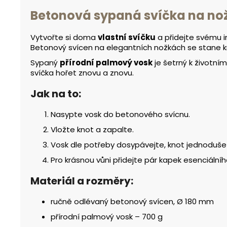
Betonová sypaná svíčka na nož
Vytvořte si doma
vlastní svíčku
a přidejte svému i
Betonový svícen na elegantních nožkách se stane k
Sypaný
přírodní palmový vosk
je šetrný k životní
svíčka hořet znovu a znovu.
Jak na to:
Nasypte vosk do betonového svícnu.
Vložte knot a zapalte.
Vosk dle potřeby dosypávejte, knot jednoduš
Pro krásnou vůni přidejte pár kapek esenciálníh
Materiál a rozměry:
ručně odlévaný betonový svícen, Ø 180 mm
přírodní palmový vosk – 700 g