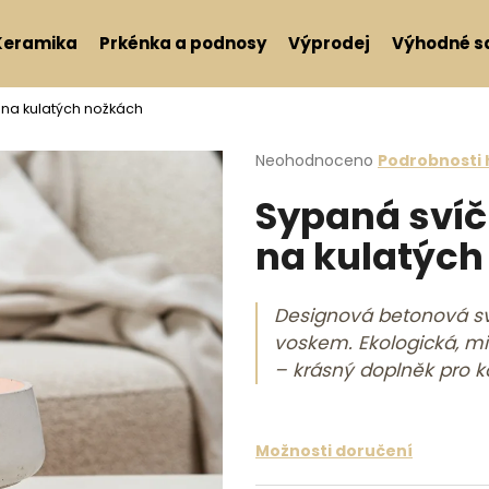
Keramika
Prkénka a podnosy
Výprodej
Výhodné s
na kulatých nožkách
Co potřebujete najít?
Průměrné hodnocení produktu j
Neohodnoceno
Podrobnosti
Sypaná svíč
HLEDAT
na kulatých
Doporučujeme
Designová betonová s
voskem. Ekologická, mi
– krásný doplněk pro 
Možnosti doručení