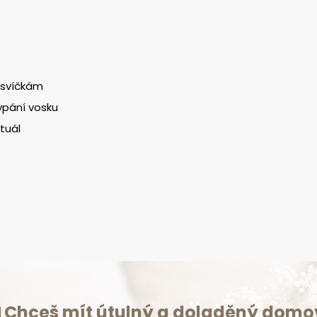
m svíčkám
ypání vosku
ituál
Chceš mít útulný a doladěný domo