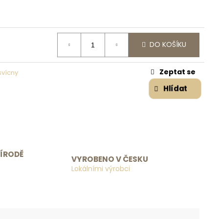
DO KOŠÍKU
Zeptat se
svícny
Hlídat
ŘÍRODĚ
VYROBENO V ČESKU
Lokálními výrobci