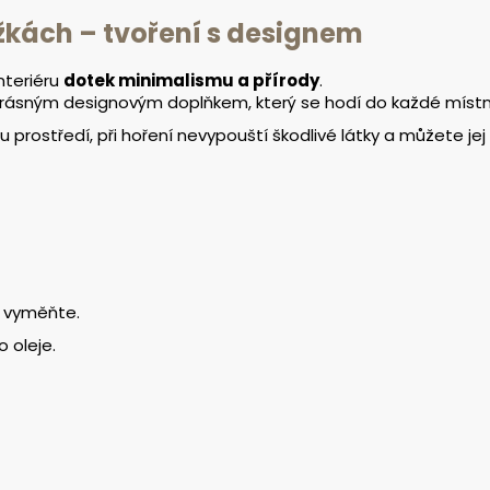
kách – tvoření s designem
nteriéru
dotek minimalismu a přírody
.
rásným designovým doplňkem, který se hodí do každé místn
mu prostředí, při hoření nevypouští škodlivé látky a můžete j
e vyměňte.
o oleje.