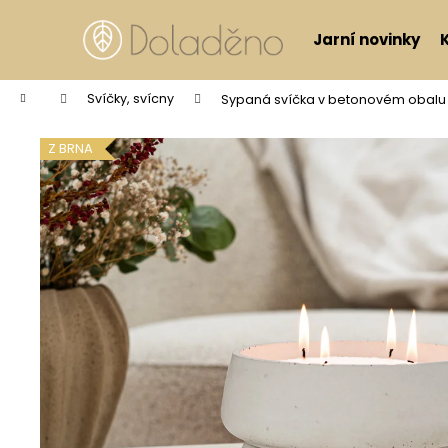
Košík
Přejít na obsah
Jarní novinky
Zpět
Zpět
do
do
Domů
Svíčky, svícny
Sypaná svíčka v betonovém obalu 
obchodu
obchodu
Z BRNA