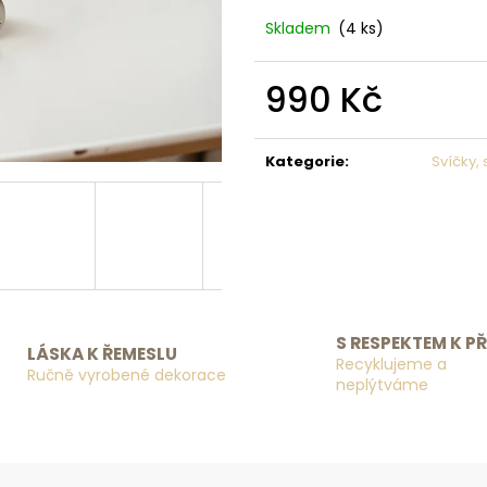
Skladem
(4 ks)
990 Kč
Měrná cena:
Kategorie
:
Svíčky, 
S RESPEKTEM K P
LÁSKA K ŘEMESLU
Recyklujeme a
Ručně vyrobené dekorace
neplýtváme