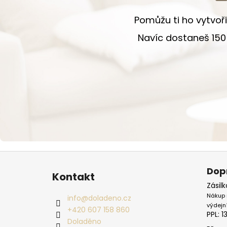
Pomůžu ti ho vytvoři
Navíc dostaneš 150 
Zápatí
Dop
Kontakt
Zásil
Nákup 
info
@
doladeno.cz
výdejn
+420 607 158 860
PPL: 1
Doladěno