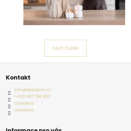
DALŠÍ ČLÁNEK
Zápatí
Kontakt
info
@
doladeno.cz
+420 607 158 860
Doladěno
doladeno
Informace pro vás