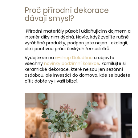
Proč přírodní dekorace
dávají smysl?
Přírodní materiály působí uklidňujícím dojmem a
interiér díky nim dýchá. Navíc, když zvolíte ručně
vyráběné produkty, podporujete nejen ekologii,
ale i poctivou práci českých řemeslníků.
Vydejte se na
e-shop Doladěno
a objevte
všechny
novinky podzimní kolekce
. Zamilujte si
keramické dekorace, které nejsou jen sezónní
ozdobou, ale investicí do domova, kde se budete
cítit dobře vy i vaši blízcí.