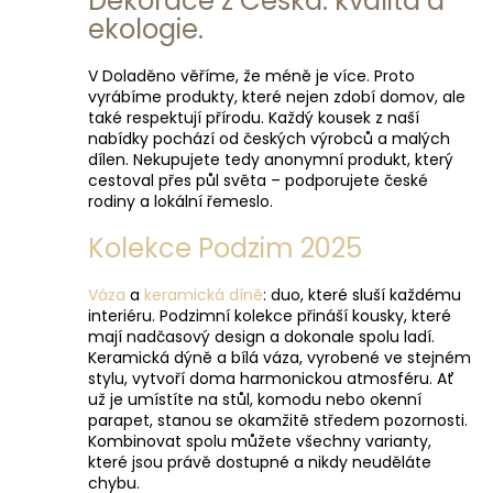
Dekorace z Česka: kvalita a
č
ekologie.
u
j
e
V Doladěno věříme, že méně je více. Proto
m
vyrábíme produkty, které nejen zdobí domov, ale
také respektují přírodu. Každý kousek z naší
e
nabídky pochází od českých výrobců a malých
dílen. Nekupujete tedy anonymní produkt, který
cestoval přes půl světa – podporujete české
rodiny a lokální řemeslo.
Kolekce Podzim 2025
Váza
a
keramická díně
: duo, které sluší každému
interiéru. Podzimní kolekce přináší kousky, které
mají nadčasový design a dokonale spolu ladí.
Keramická dýně a bílá váza, vyrobené ve stejném
stylu, vytvoří doma harmonickou atmosféru. Ať
už je umístíte na stůl, komodu nebo okenní
parapet, stanou se okamžitě středem pozornosti.
Kombinovat spolu můžete všechny varianty,
které jsou právě dostupné a nikdy neuděláte
chybu.