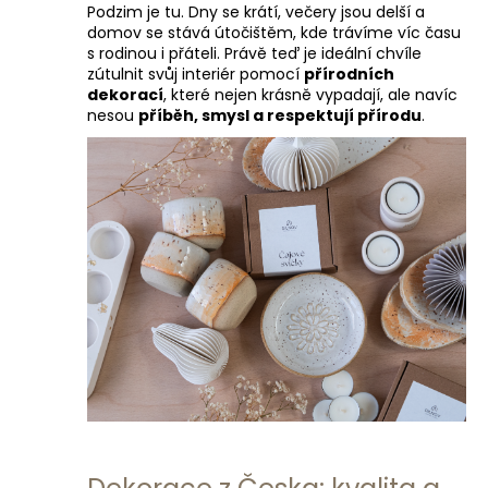
Podzim je tu. Dny se krátí, večery jsou delší a
a
domov se stává útočištěm, kde trávíme víc času
j
s rodinou i přáteli. Právě teď je ideální chvíle
zútulnit svůj interiér pomocí
přírodních
í
dekorací
, které nejen krásně vypadají, ale navíc
t
nesou
příběh, smysl a respektují přírodu
.
?
HLEDAT
D
o
p
o
r
u