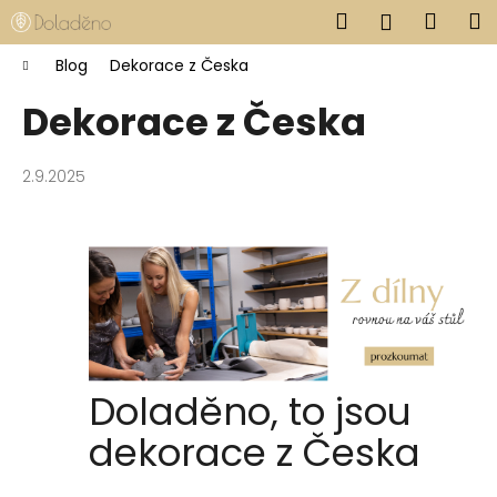
Košík
Přejít na obsah
Hledat
Nákup
M
Přihlášen
Zpět
Zpět
Domů
Blog
Dekorace z Česka
Dekorace z Česka
C
o
p
2.9.2025
o
t
ř
e
b
u
j
Doladěno, to jsou
e
t
dekorace z Česka
e
n