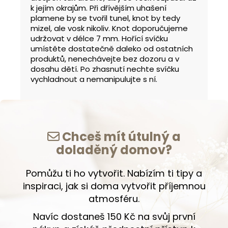
k jejím okrajům. Při dřívějším uhašení
plamene by se tvořil tunel, knot by tedy
mizel, ale vosk nikoliv. Knot doporučujeme
udržovat v délce 7 mm. Hořící svíčku
umístěte dostatečně daleko od ostatních
produktů, nenechávejte bez dozoru a v
dosahu dětí. Po zhasnutí nechte svíčku
vychladnout a nemanipulujte s ní.
Chceš mít útulný a
doladěný domov?
Pomůžu ti ho vytvořit. Nabízím ti tipy a
inspiraci, jak si doma vytvořit příjemnou
atmosféru.
Navíc dostaneš 150 Kč na svůj první