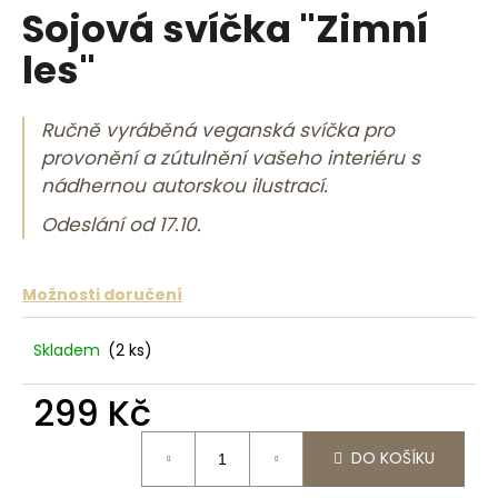
Sojová svíčka "Zimní
a
j
les"
í
t
Ručně vyráběná veganská svíčka pro
?
provonění a zútulnění vašeho interiéru s
nádhernou autorskou ilustrací.
Odeslání od 17.10.
HLEDAT
Možnosti doručení
Skladem
(2 ks)
D
o
299 Kč
p
o
Měrná cena:
r
DO KOŠÍKU
u