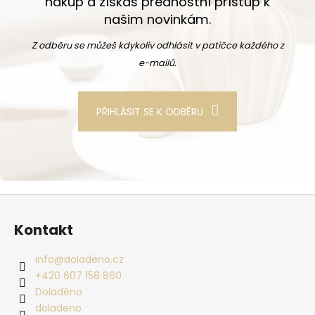
nákup a získáš přednostní přístup k
našim novinkám.
Z odběru se můžeš kdykoliv odhlásit v patičce každého z
e-mailů.
PŘIHLÁSIT SE K ODBĚRU
Zápatí
Kontakt
info
@
doladeno.cz
+420 607 158 860
Doladěno
doladeno