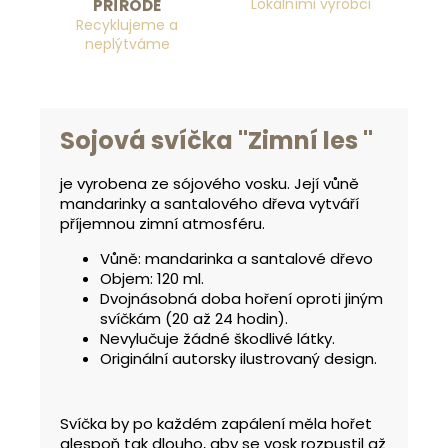
Lokálními výrobci
PŘÍRODĚ
Recyklujeme a
neplýtváme
Sojová svíčka
"Zimní les "
je vyrobena ze sójového vosku. Její vůně
mandarinky a santalového dřeva vytváří
příjemnou zimní atmosféru.
Vůně: mandarinka a santalové dřevo
Objem: 120 ml.
Dvojnásobná doba hoření oproti jiným
svíčkám (20 až 24 hodin).
Nevylučuje žádné škodlivé látky.
Originální autorsky ilustrovaný design.
Svíčka by po každém zapálení měla hořet
alespoň tak dlouho,
aby se vosk rozpustil až