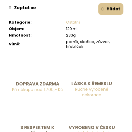
č
u
Zeptat se
Hlídat
j
e
Kategorie
:
Ostatní
m
Objem
:
120 ml
e
Hmotnost
:
233g
perník, skořice, zázvor,
Vůně
:
hřebíček
LÁSKA K ŘEMESLU
DOPRAVA ZDARMA
Ručně vyrobené
Při nákupu nad 1.700,- Kč
dekorace
S RESPEKTEM K
VYROBENO V ČESKU